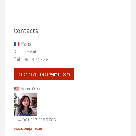
Contacts
Paris
Delphine Vaills
Tél
06 48 74 57 63
:
delphinevaills.eps@gmail.com
New York
001.917.658.7706
Office:
www.aupairparis.com