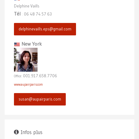
Delphine Vaills
Tél
06 48 74 57 63
:
delphinevaills.eps@gmail.com
New York
001.917.658.7706
Office:
www.aupairparis.com
susan@aupairparis.com
Infos plus