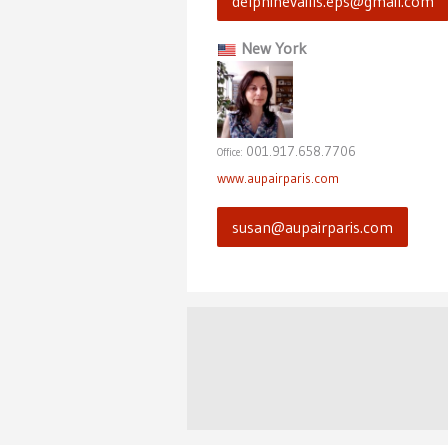
delphinevaills.eps@gmail.com
New York
001.917.658.7706
Office:
www.aupairparis.com
susan@aupairparis.com