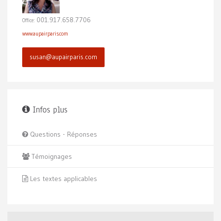
001.917.658.7706
Office:
www.aupairparis.com
susan@aupairparis.com
Infos plus
Questions - Réponses
Témoignages
Les textes applicables