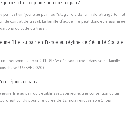
une jeune fille ou jeune homme au pair?
 pair est un "jeune au pair" ou "stagiaire aide familiale étrangèr(e)" et
tion du contrat de travail. La famille d’accueil ne peut donc être assimilée
sitions du code du travail.
e jeune fille au pair en France au régime de Sécurité Sociale
er une personne au pair à l’URSSAF dès son arrivée dans votre famille.
mois (base URSSAF 2020)
un séjour au pair?
ne jeune fille au pair doit établir avec son jeune, une convention ou un
ccord est conclu pour une durée de 12 mois renouvelable 1 fois.