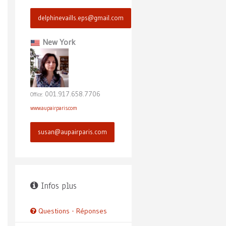
delphinevaills.eps@gmail.com
New York
001.917.658.7706
Office:
www.aupairparis.com
susan@aupairparis.com
Infos plus
Questions - Réponses