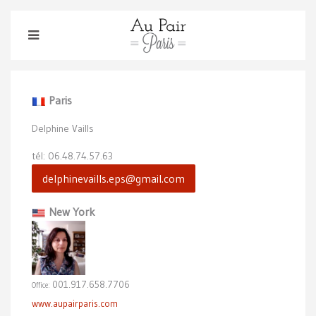
Paris
Delphine Vaills
tél: 06.48.74.57.63
delphinevaills.eps@gmail.com
New York
001.917.658.7706
Office:
www.aupairparis.com